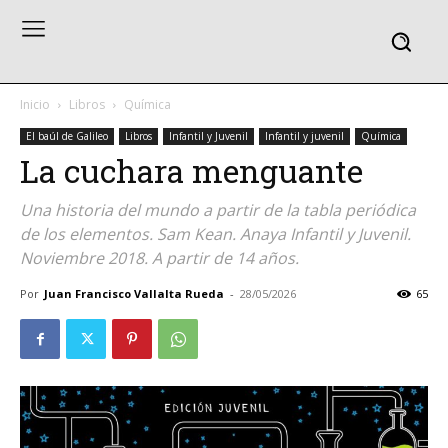
Inicio
Libros
Química
El baúl de Galileo
Libros
Infantil y Juvenil
Infantil y juvenil
Química
La cuchara menguante
Una historia del mundo a partir de la tabla periódica
de los elementos. Sam Kean. Anaya Infantil y Juvenil.
Noviembre 2018. A partir de 14 años.
Por
Juan Francisco Vallalta Rueda
-
28/05/2026
65