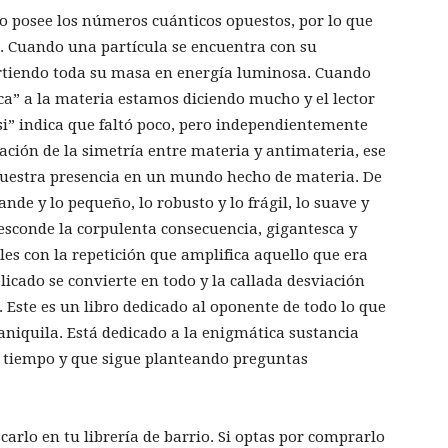
o posee los números cuánticos opuestos, por lo que
z. Cuando una partícula se encuentra con su
rtiendo toda su masa en energía luminosa. Cuando
ca” a la materia estamos diciendo mucho y el lector
si” indica que faltó poco, pero independientemente
iación de la simetría entre materia y antimateria, ese
 nuestra presencia en un mundo hecho de materia. De
nde y lo pequeño, lo robusto y lo frágil, lo suave y
 esconde la corpulenta consecuencia, gigantesca y
es con la repetición que amplifica aquello que era
elicado se convierte en todo y la callada desviación
. Este es un libro dedicado al oponente de todo lo que
 aniquila. Está dedicado a la enigmática sustancia
o tiempo y que sigue planteando preguntas
carlo en tu librería de barrio. Si optas por comprarlo