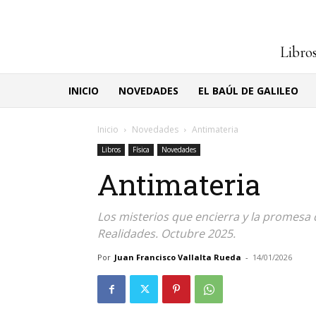
Libros
INICIO
NOVEDADES
EL BAÚL DE GALILEO
Inicio
Novedades
Antimateria
Libros
Física
Novedades
Antimateria
Los misterios que encierra y la promesa 
Realidades. Octubre 2025.
Por
Juan Francisco Vallalta Rueda
-
14/01/2026