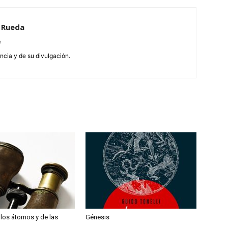
a Rueda
m
encia y de su divulgación.
 los átomos y de las
Génesis