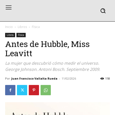
Inicio
Libros
Física
Libros
Física
Antes de Hubble, Miss
Leavitt
La mujer que descubrió cómo medir el universo.
George Johnson. Antoni Bosch. Septiembre 2009.
Por
Juan Francisco Vallalta Rueda
-
11/02/2026
118