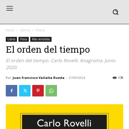
Inicio
Libros
Física
Libros
Física
Más vendidos
El orden del tiempo
El orden del tiempo. Carlo Rovelli. Anagrama. Junio
2020.
Por
Juan Francisco Vallalta Rueda
-
07/09/2024
178