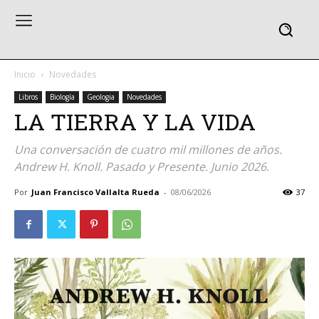
Inicio
Novedades
Libros
Biología
Geologia
Novedades
LA TIERRA Y LA VIDA
Una conversación de cuatro mil millones de años.
Andrew H. Knoll. Pasado y Presente. Junio 2026.
Por
Juan Francisco Vallalta Rueda
-
08/06/2026
37