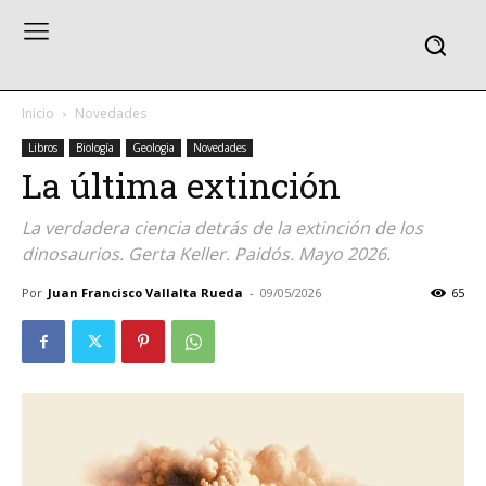
Inicio
Novedades
Libros
Biología
Geologia
Novedades
La última extinción
La verdadera ciencia detrás de la extinción de los
dinosaurios. Gerta Keller. Paidós. Mayo 2026.
Por
Juan Francisco Vallalta Rueda
-
09/05/2026
65