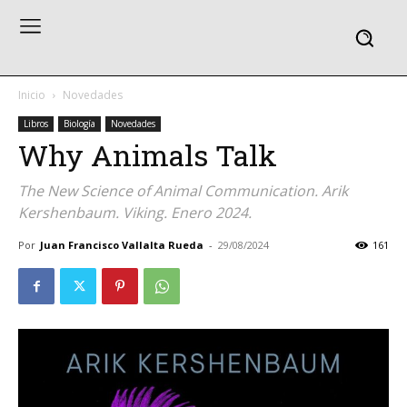
Inicio
Novedades
Libros
Biología
Novedades
Why Animals Talk
The New Science of Animal Communication. Arik
Kershenbaum. Viking. Enero 2024.
Por
Juan Francisco Vallalta Rueda
-
29/08/2024
161