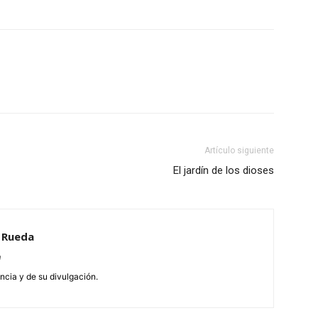
Artículo siguiente
El jardín de los dioses
a Rueda
m
encia y de su divulgación.