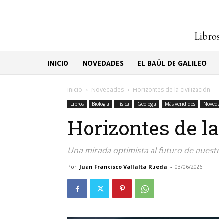
Libros
INICIO
NOVEDADES
EL BAÚL DE GALILEO
Inicio
Novedades
Horizontes de la civilización
Libros
Biología
Física
Geologia
Más vendidos
Noved
Horizontes de la
Una mirada optimista al futuro de nuestr
Por
Juan Francisco Vallalta Rueda
-
03/06/2026