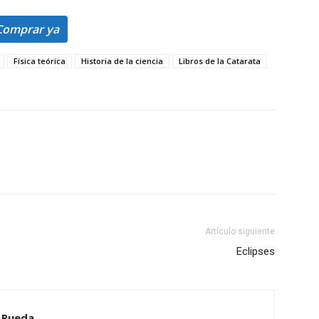
Comprar ya
Física teórica
Historia de la ciencia
Libros de la Catarata
Artículo siguiente
Eclipses
a Rueda