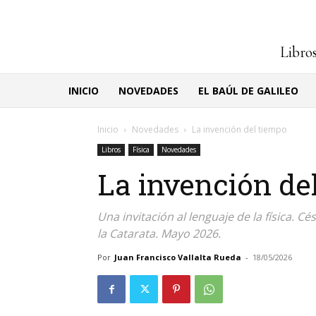
Libros
INICIO
NOVEDADES
EL BAÚL DE GALILEO
Inicio
Novedades
La invención del tiempo
Libros
Física
Novedades
La invención de
Una invitación al lenguaje de la física. 
la Catarata. Mayo 2026.
Por
Juan Francisco Vallalta Rueda
-
18/05/2026