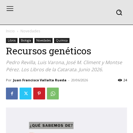
Inicio
Novedades
Libros
Biología
Novedades
Química
Recursos genéticos
Pedro Revilla, Luis Varona, José M. Climent y Montse
Pérez. Los Libros de la Catarata. Junio 2026.
Por
Juan Francisco Vallalta Rueda
-
20/06/2026
24