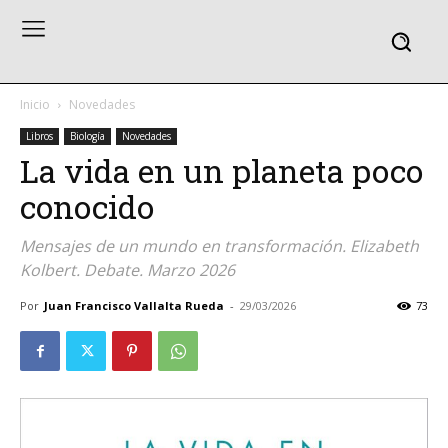
Inicio
Novedades
Libros
Biología
Novedades
La vida en un planeta poco
conocido
Mensajes de un mundo en transformación. Elizabeth
Kolbert. Debate. Marzo 2026
Por
Juan Francisco Vallalta Rueda
-
29/03/2026
73