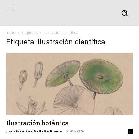
Inicio
Etiquetas
Ilustración científica
Etiqueta: Ilustración científica
Ilustración botánica
Juan Francisco Vallalta Rueda
-
21/06/2026
0