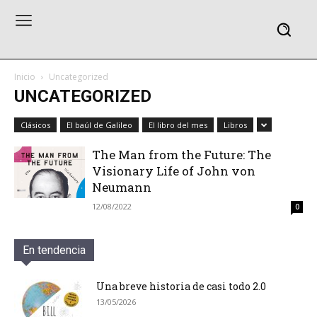
Inicio
Uncategorized
UNCATEGORIZED
Clásicos
El baúl de Galileo
El libro del mes
Libros
The Man from the Future: The
Visionary Life of John von
Neumann
12/08/2022
0
En tendencia
Una breve historia de casi todo 2.0
13/05/2026