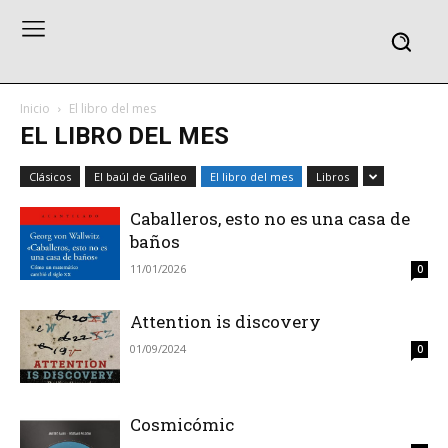
Inicio
El libro del mes
EL LIBRO DEL MES
Clásicos
El baúl de Galileo
El libro del mes
Libros
Caballeros, esto no es una casa de
baños
11/01/2026
0
Attention is discovery
01/09/2024
0
Cosmicómic