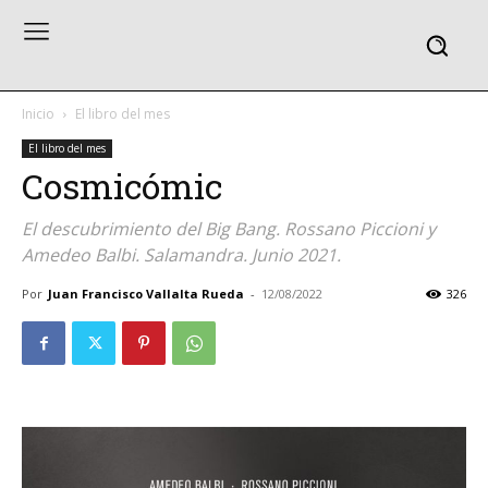
Inicio
El libro del mes
El libro del mes
Cosmicómic
El descubrimiento del Big Bang. Rossano Piccioni y
Amedeo Balbi. Salamandra. Junio 2021.
Por
Juan Francisco Vallalta Rueda
-
12/08/2022
326