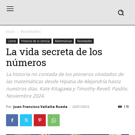
Inicio
Novedades
Libros
Historia de la ciencia
Matemáticas
Novedades
La vida secreta de los
números
La historia no contada de los pioneros olvidados de
las matemáticas desde Hipatia de Alejandría hasta
nuestros días. Kate Kitagawa y Timothy Revell. Paidós.
Noviembre 2024.
Por
Juan Francisco Vallalta Rueda
-
26/01/2025
170