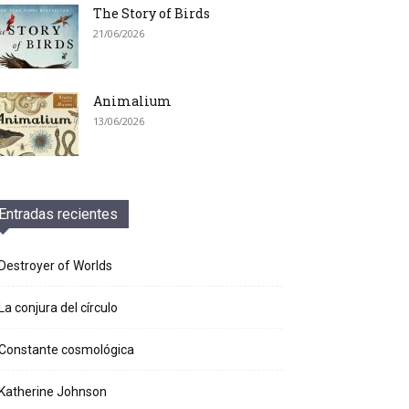
The Story of Birds
21/06/2026
Animalium
13/06/2026
Entradas recientes
Destroyer of Worlds
La conjura del círculo
Constante cosmológica
Katherine Johnson